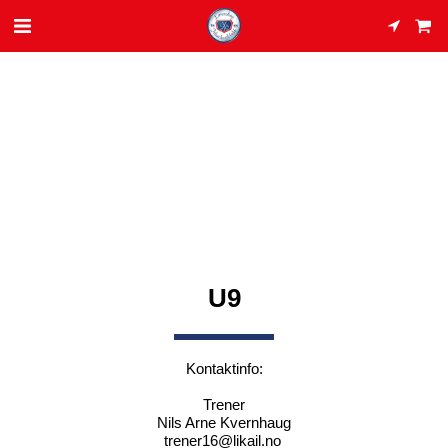
U9
Kontaktinfo:
Trener
Nils Arne Kvernhaug
trener16@likail.no 